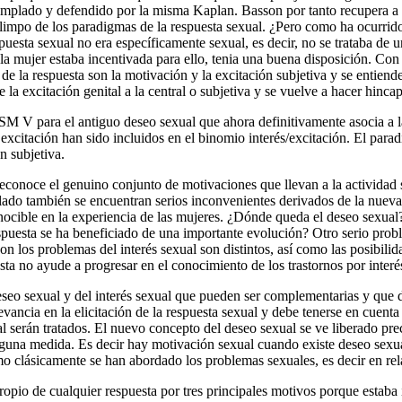
ntemplado y defendido por la misma Kaplan. Basson por tanto recupera a
limpo de los paradigmas de la respuesta sexual. ¿Pero como ha ocurrid
spuesta sexual no era específicamente sexual, es decir, no se trataba de
ue la mujer estaba incentivada para ello, tenia una buena disposición. 
de la respuesta son la motivación y la excitación subjetiva y se entiend
 excitación genital a la central o subjetiva y se vuelve a hacer hincap
V para el antiguo deseo sexual que ahora definitivamente asocia a la 
la excitación han sido incluidos en el binomio interés/excitación. El pa
n subjetiva.
 reconoce el genuino conjunto de motivaciones que llevan a la actividad
 lado también se encuentran serios inconvenientes derivados de la nueva
onocible en la experiencia de las mujeres. ¿Dónde queda el deseo sexua
espuesta se ha beneficiado de una importante evolución? Otro serio pro
con los problemas del interés sexual son distintos, así como las posibil
ta no ayude a progresar en el conocimiento de los trastornos por interé
eo sexual y del interés sexual que pueden ser complementarias y que de
evancia en la elicitación de la respuesta sexual y debe tenerse en cuen
al serán tratados. El nuevo concepto del deseo sexual se ve liberado pr
alguna medida. Es decir hay motivación sexual cuando existe deseo sexu
 clásicamente se han abordado los problemas sexuales, es decir en rela
pio de cualquier respuesta por tres principales motivos porque estaba 