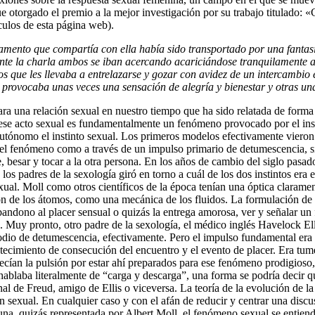
 otorgado el premio a la mejor investigación por su trabajo titulado: «C
culos de esta página web).
con ella había sido transportado por una fantasía se
nte la charla ambos se iban acercando acariciándose tranquilamente al 
 que les llevaba a entrelazarse y gozar con avidez de un intercambio 
es provocaba unas veces una sensación de alegría y bienestar y otras u
ara una relación sexual en nuestro tiempo que ha sido relatada de forma
ese acto sexual es fundamentalmente un fenómeno provocado por el inst
e autónomo el instinto sexual. Los primeros modelos efectivamente vieron 
 el fenómeno como a través de un impulso primario de detumescencia, si
se, besar y tocar a la otra persona. En los años de cambio del siglo pas
 los padres de la sexología giró en torno a cuál de los dos instintos era
l. Moll como otros científicos de la época tenían una óptica clarament
n de los átomos, como una mecánica de los fluidos. La formulación de 
abandono al placer sensual o quizás la entrega amorosa, ver y señalar un
. Muy pronto, otro padre de la sexología, el médico inglés Havelock E
sodio de detumescencia, efectivamente. Pero el impulso fundamental era 
ecimiento de consecución del encuentro y el evento de placer. Era tumes
rdecían la pulsión por estar ahí preparados para ese fenómeno prodigio
ablaba literalmente de “carga y descarga”, una forma se podría decir qu
dinal de Freud, amigo de Ellis o viceversa. La teoría de la evolución d
ón sexual. En cualquier caso y con el afán de reducir y centrar una dis
na, quizás representada por Albert Moll, el fenómeno sexual se entiende