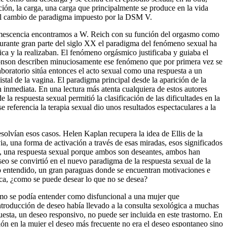
ación, la carga, una carga que principalmente se produce en la vida
tual cambio de paradigma impuesto por la DSM V.
detumescencia encontramos a W. Reich con su función del orgasmo como
Durante gran parte del siglo XX el paradigma del fenómeno sexual ha
a y la realizaban. El fenómeno orgásmico justificaba y guiaba el
Jhonson describen minuciosamente ese fenómeno que por primera vez se
boratorio sitúa entonces el acto sexual como una respuesta a un
stal de la vagina. El paradigma principal desde la aparición de la
n inmediata. En una lectura más atenta cualquiera de estos autores
 la respuesta sexual permitió la clasificación de las dificultades en la
 referencia la terapia sexual dio unos resultados espectaculares a la
solvían esos casos. Helen Kaplan recupera la idea de Ellis de la
a, una forma de activación a través de esas miradas, esos significados
ca, una respuesta sexual porque ambos son deseantes, ambos han
seo se convirtió en el nuevo paradigma de la respuesta sexual de la
co entendido, un gran paraguas donde se encuentran motivaciones e
ica, ¿como se puede desear lo que no se desea?
 cómo se podía entender como disfuncional a una mujer que
ntroducción de deseo había llevado a la consulta sexológica a muchas
sta, un deseo responsivo, no puede ser incluida en este trastorno. En
ión en la mujer el deseo más frecuente no era el deseo espontaneo sino