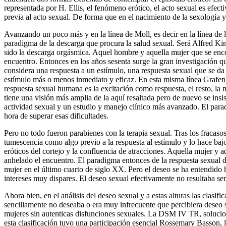
representada por H. Ellis, el fenómeno erótico, el acto sexual es efec
previa al acto sexual. De forma que en el nacimiento de la sexología
Avanzando un poco más y en la línea de Moll, es decir en la línea de
paradigma de la descarga que procura la salud sexual. Será Alfred Ki
sido la descarga orgásmica. Aquel hombre y aquella mujer que se enco
encuentro. Entonces en los años sesenta surge la gran investigación
considera una respuesta a un estímulo, una respuesta sexual que se da
estímulo más o menos inmediato y eficaz. En esta misma línea Grafenber
respuesta sexual humana es la excitación como respuesta, el resto, la 
tiene una visión más amplia de la aquí resaltada pero de nuevo se insist
actividad sexual y un estudio y manejo clínico más avanzado. El paradi
hora de superar esas dificultades.
Pero no todo fueron parabienes con la terapia sexual. Tras los fracas
tumescencia como algo previo a la respuesta al estímulo y lo hace baj
eróticos del cortejo y la confluencia de atracciones. Aquella mujer 
anhelado el encuentro. El paradigma entonces de la respuesta sexual de
mujer en el último cuarto de siglo XX. Pero el deseo se ha entendid
intereses muy dispares. El deseo sexual efectivamente no resultaba s
Ahora bien, en el análisis del deseo sexual y a estas alturas las clas
sencillamente no deseaba o era muy infrecuente que percibiera deseo s
mujeres sin autenticas disfunciones sexuales. La DSM IV TR, solucion
esta clasificación tuvo una participación esencial Rossemary Basson, 