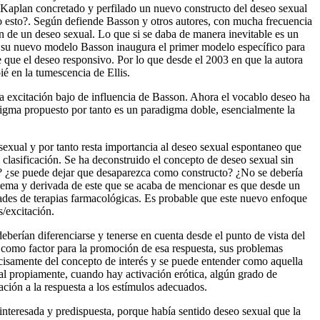
 Kaplan concretado y perfilado un nuevo constructo del deseo sexual
o esto?. Según defiende Basson y otros autores, con mucha frecuencia
 un de un deseo sexual. Lo que si se daba de manera inevitable es un
Con su nuevo modelo Basson inaugura el primer modelo específico para
e que el deseo responsivo. Por lo que desde el 2003 en que la autora
ié en la tumescencia de Ellis.
excitación bajo de influencia de Basson. Ahora el vocablo deseo ha
radigma propuesto por tanto es un paradigma doble, esencialmente la
 sexual y por tanto resta importancia al deseo sexual espontaneo que
 clasificación. Se ha deconstruido el concepto de deseo sexual sin
l? ¿se puede dejar que desaparezca como constructo? ¿No se debería
blema y derivada de este que se acaba de mencionar es que desde un
idades de terapias farmacológicas. Es probable que este nuevo enfoque
s/excitación.
berían diferenciarse y tenerse en cuenta desde el punto de vista del
ta como factor para la promoción de esa respuesta, sus problemas
ecisamente del concepto de interés y se puede entender como aquella
al propiamente, cuando hay activación erótica, algún grado de
ción a la respuesta a los estímulos adecuados.
interesada y predispuesta, porque había sentido deseo sexual que la