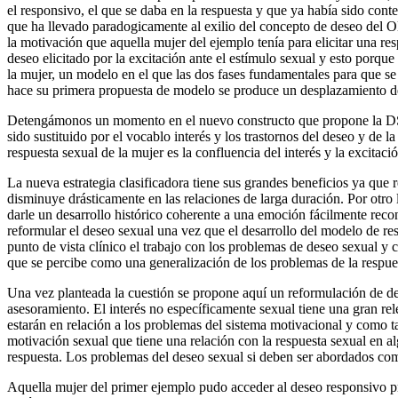
el responsivo, el que se daba en la respuesta y que ya había sido co
que ha llevado paradogicamente al exilio del concepto de deseo del O
la motivación que aquella mujer del ejemplo tenía para elicitar una re
deseo elicitado por la excitación ante el estímulo sexual y esto porq
la mujer, un modelo en el que las dos fases fundamentales para que se 
hace su primera propuesta de modelo se produce un desplazamiento de la
Detengámonos un momento en el nuevo constructo que propone la DSM 
sido sustituido por el vocablo interés y los trastornos del deseo y de 
respuesta sexual de la mujer es la confluencia del interés y la excitació
La nueva estrategia clasificadora tiene sus grandes beneficios ya que
disminuye drásticamente en las relaciones de larga duración. Por otro
darle un desarrollo histórico coherente a una emoción fácilmente rec
reformular el deseo sexual una vez que el desarrollo del modelo de r
punto de vista clínico el trabajo con los problemas de deseo sexual y 
que se percibe como una generalización de los problemas de la respues
Una vez planteada la cuestión se propone aquí un reformulación de des
asesoramiento. El interés no específicamente sexual tiene una gran rel
estarán en relación a los problemas del sistema motivacional y como t
motivación sexual que tiene una relación con la respuesta sexual en 
respuesta. Los problemas del deseo sexual si deben ser abordados como
Aquella mujer del primer ejemplo pudo acceder al deseo responsivo pro