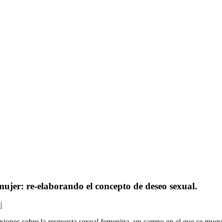
ujer: re-elaborando el concepto de deseo sexual.
a
|
exiones sobre la respuesta sexual femenina, un campo en el que se mu