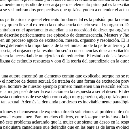
tivamente un episodio de descarga pero el elemento principal es la excit
 ya se vislumbran dos perspectivas que quizás ayuden a entender el ac
 los partidarios de que el elemento fundamental es la pulsión por la 
nsey quien lleve al extremo la equivalencia de acto sexual y orgasmo. 
ntraban en el apartamento atendían a su necesidad de descarga orgásmic
 que describe perfectamente ese episodio de detumescencia. Masters y 
 en un proceso agudo de excitación, meseta, orgasmo y resolución. El la
g defenderá la importancia de la estimulación de la parte anterior y di
meseta, el orgasmo y la resolución serán consecuencias de esa excitació
e en la necesidad de un ejercicio de reducción. El estudio de las fases de
gma de estímulo respuesta y con él la teoría del aprendizaje en la que se
os una autora encontró un elemento común que explicaba porque no se re
o el nombre de deseo sexual. Se trataba de una forma de excitación previ
y aquel hombre de nuestro ejemplo primero mantienen una relación eróti
 la mujer pasó de ser la excitación en la respuesta a ser el deseo. El de
o hasta comienzos de ese siglo como algo muy genérico, algo quizás po
er tan sexual. Además la demanda por deseo es inevitablemente paradóg
ificaciones y el consenso de expertos ofreció soluciones al problema de
exual espontaneo. Para muchos clínicos, entre los que me incluyo, la i
ó este problema aclarando que la mujer que siente un deseo en la respue
la psiquiatra canadiense que defendía que en las parejas de larga evoluc