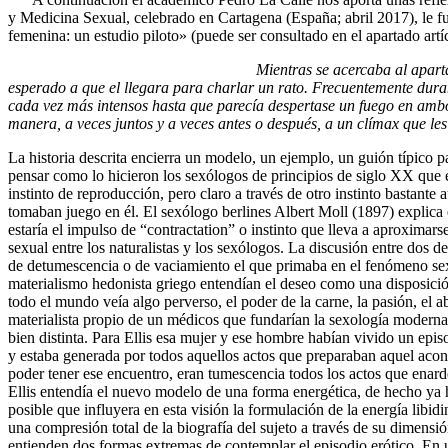
y Medicina Sexual, celebrado en Cartagena (España; abril 2017), le fue
femenina: un estudio piloto» (puede ser consultado en el apartado artí
Mientras se acercaba al apartamento que compartía 
esperado a que el llegara para charlar un rato. Frecuentemente dura
cada vez más intensos hasta que parecía despertase un fuego en ambos
manera, a veces juntos y a veces antes o después, a un clímax que l
La historia descrita encierra un modelo, un ejemplo, un guión típico p
pensar como lo hicieron los sexólogos de principios de siglo XX que 
instinto de reproducción, pero claro a través de otro instinto bastant
tomaban juego en él. El sexólogo berlines Albert Moll (1897) explica
estaría el impulso de “contractation” o instinto que lleva a aproximar
sexual entre los naturalistas y los sexólogos. La discusión entre dos de
de detumescencia o de vaciamiento el que primaba en el fenómeno sexua
materialismo hedonista griego entendían el deseo como una disposició
todo el mundo veía algo perverso, el poder de la carne, la pasión, el 
materialista propio de un médicos que fundarían la sexología moderna
bien distinta. Para Ellis esa mujer y ese hombre habían vivido un epi
y estaba generada por todos aquellos actos que preparaban aquel acont
poder tener ese encuentro, eran tumescencia todos los actos que ena
Ellis entendía el nuevo modelo de una forma energética, de hecho ya h
posible que influyera en esta visión la formulación de la energía libi
una compresión total de la biografía del sujeto a través de su dimensi
entienden dos formas extremas de contemplar el episodio erótico. En u