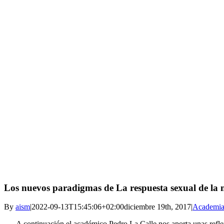
Los nuevos paradigmas de La respuesta sexual de la m
By
aism
|
2022-09-13T15:45:06+02:00
diciembre 19th, 2017
|
Academi
A continuación el académico Pedro La Calle nos aporta unas refl