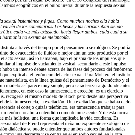
ambios ecográficos en el bulbo uretral durante la respuesta sexual
xual instantáne
a y fugaz. Como muchas noches ella había
vaivén de los comentarios. Los besos y las caricias iban siendo
erótico cada vez más extasiado, hasta llegar ambos, cada cual a su
na harmonía no exenta de melancolía.
 distinta a través del tiempo por el pensamiento sexológico. Se podría
into de evacuación de fluidos o mejor aún un acto producido por el
el acto sexual, así lo llamaban, bajo el prisma de los impulsos que
milar al impulso de vaciamiento vesical, secundario a este impulso
ado hubo un intenso debate acerca de las fases del proceso del fenómeno
 el que explicaba el fenómeno del acto sexual. Para Moll era el instinto
e materialista, en la línea quizás del pensamiento de Demócrito y el
un modelo así parece muy simple, pero caracterizar algo donde antes
 fenómeno, en este caso la tumescencia o erección, es un ejercicio
llis, recogería el mismo modelo de Bloch pero desde una perspectiva
el de la tumescencia, la excitación. Una excitación que se había dado
cencia el cortejo quizás telefónico, era tumescencia trabajar para
so, un fenómeno ahora entendido como detumescente. Y de esta forma
e más holística, una forma que implicaba la vida cotidiana. Es
e la sexualidad de Freud representa el máximo exponente sexológico de
cusión dialéctica se puede entender que ambos autores fundacionales
 como una descarga y se centra en el episodio sexual, en la otra,