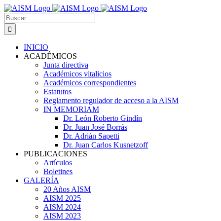
Skip
to
Search
content
for:
INICIO
ACADÉMICOS
Junta directiva
Académicos vitalicios
Académicos correspondientes
Estatutos
Reglamento regulador de acceso a la AISM
IN MEMORIAM
Dr. León Roberto Gindín
Dr. Juan José Borrás
Dr. Adrián Sapetti
Dr. Juan Carlos Kusnetzoff
PUBLICACIONES
Artículos
Boletines
GALERÍA
20 Años AISM
AISM 2025
AISM 2024
AISM 2023