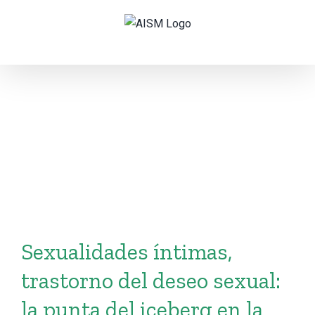
Skip
to
content
Sexualidades íntimas,
trastorno del deseo sexual:
la punta del iceberg en la